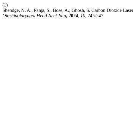
(1)
Shendge, N. A.; Panja, S.; Bose, A.; Ghosh, S. Carbon Dioxide Laser
Otorhinolaryngol Head Neck Surg
2024
,
10
, 245-247.